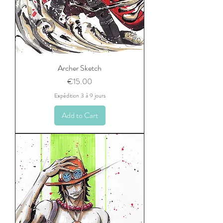
Archer Sketch
Price
€15.00
Expédition 3 à 9 jours
Add to Cart