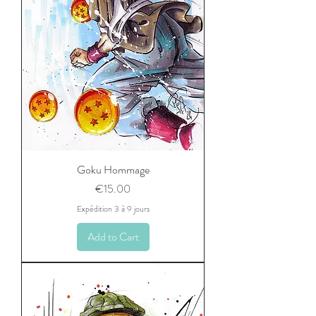
Goku Hommage
Price
€15.00
Expédition 3 à 9 jours
Add to Cart