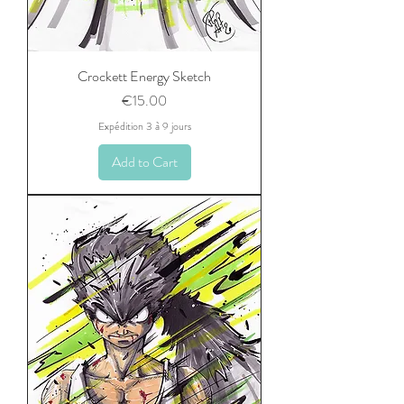
Crockett Energy Sketch
Price
€15.00
Expédition 3 à 9 jours
Add to Cart