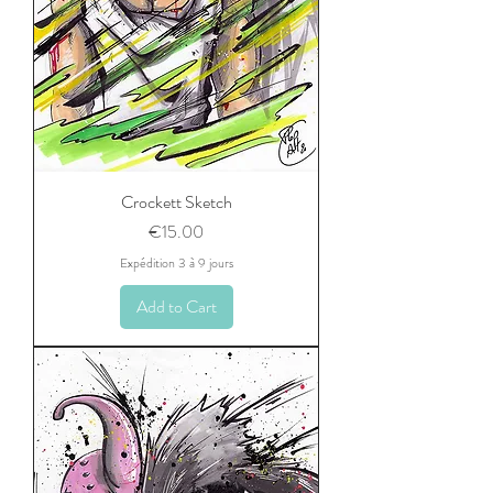
Crockett Sketch
Price
€15.00
Expédition 3 à 9 jours
Add to Cart