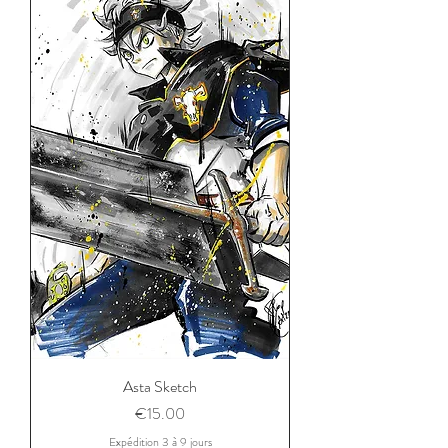
Asta Sketch
Price
€15.00
Expédition 3 à 9 jours