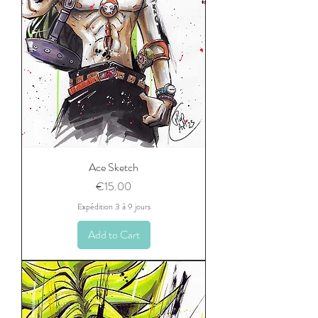
Ace Sketch
Price
€15.00
Expédition 3 à 9 jours
Add to Cart