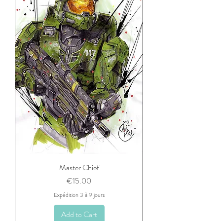
Master Chief
Price
€15.00
Expédition 3 à 9 jours
Add to Cart