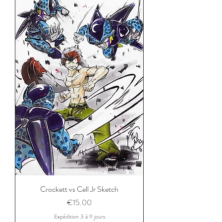
Crockett vs Cell Jr Sketch
Price
€15.00
Expédition 3 à 9 jours