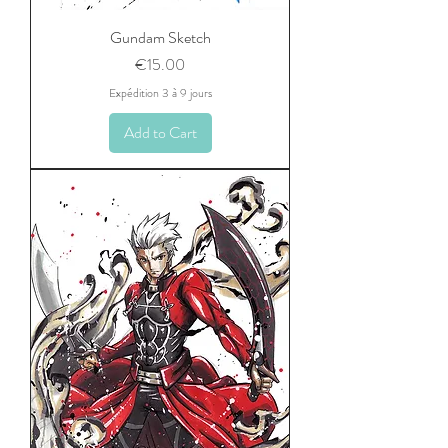
Gundam Sketch
Price
€15.00
Expédition 3 à 9 jours
Add to Cart