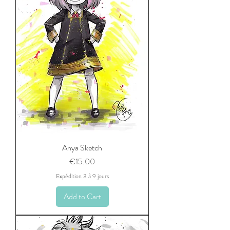
Anya Sketch
Price
€15.00
Expédition 3 à 9 jours
Add to Cart