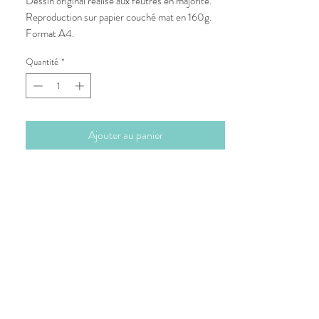
Dessin original réalisé aux feutres en majorité.
Reproduction sur papier couché mat en 160g.
Format A4.
Quantité
*
Ajouter au panier